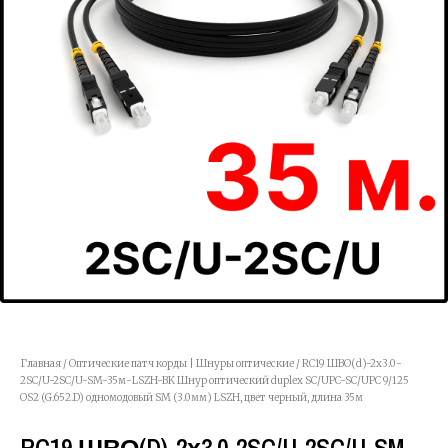
Главная
/
Оптические патч корды | Шнуры оптические
/ RC19 ШВО(d)-2х3.0-
2SC/U-2SC/U-SM-35м-LSZH-BK Шнур оптический duplex SC/UPC-SC/UPC 9/125
OS2 (G.652.D) одномодовый SM (3.0мм) LSZH, цвет черный, длина 35м