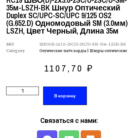
RC19 ШВО(d)-2х3.0-2SC/U-2SC/U-SM-
35м-LSZH-BK Шнур Оптический
Duplex SC/UPC-SC/UPC 9/125 OS2
(G.652.D) Одномодовый SM (3.0мм)
LSZH, Цвет Черный, Длина 35м
SKU
ШВО(d)-2х3.0-2SC/U-2SC/U-SM-35м-LSZH-BK
Category
Оптические патч корды | Шнуры оптические
1107,70
₽
В корзину
Связаться с нами: