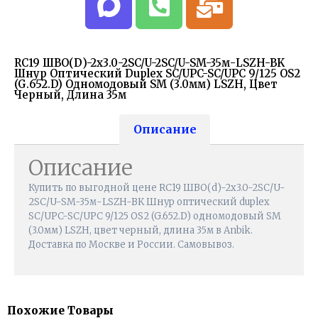
RC19 ШВО(d)-2х3.0-2SC/U-2SC/U-SM-35м-LSZH-BK
Шнур Оптический Duplex SC/UPC-SC/UPC 9/125 OS2
(G.652.D) Одномодовый SM (3.0мм) LSZH, Цвет
Черный, Длина 35м
Описание
Описание
Купить по выгодной цене RC19 ШВО(d)-2х3.0-2SC/U-
2SC/U-SM-35м-LSZH-BK Шнур оптический duplex
SC/UPC-SC/UPC 9/125 OS2 (G.652.D) одномодовый SM
(3.0мм) LSZH, цвет черный, длина 35м в Anbik.
Доставка по Москве и России. Самовывоз.
Похожие Товары