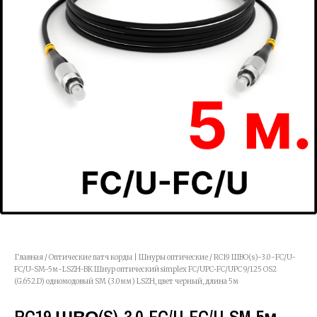
Главная
/
Оптические патч корды | Шнуры оптические
/ RC19 ШВО(s)-3.0-FC/U-
FC/U-SM-5м-LSZH-BK Шнур оптический simplex FC/UPC-FC/UPC 9/125 OS2
(G.652.D) одномодовый SM (3.0мм) LSZH, цвет черный, длина 5м