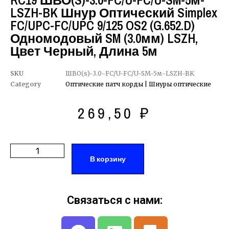
RC19 ШВО(s)-3.0-FC/U-FC/U-SM-5м-
LSZH-BK Шнур Оптический Simplex
FC/UPC-FC/UPC 9/125 OS2 (G.652.D)
Одномодовый SM (3.0мм) LSZH,
Цвет Черный, Длина 5м
SKU
ШВО(s)-3.0-FC/U-FC/U-SM-5м-LSZH-BK
Category
Оптические патч корды | Шнуры оптические
269,50
₽
В корзину
Связаться с нами: