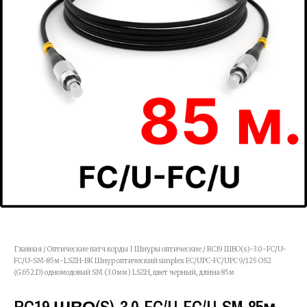
Главная
/
Оптические патч корды | Шнуры оптические
/ RC19 ШВО(s)-3.0-FC/U-
FC/U-SM-85м-LSZH-BK Шнур оптический simplex FC/UPC-FC/UPC 9/125 OS2
(G.652.D) одномодовый SM (3.0мм) LSZH, цвет черный, длина 85м