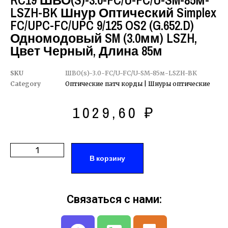
RC19 ШВО(s)-3.0-FC/U-FC/U-SM-85м-
LSZH-BK Шнур Оптический Simplex
FC/UPC-FC/UPC 9/125 OS2 (G.652.D)
Одномодовый SM (3.0мм) LSZH,
Цвет Черный, Длина 85м
SKU
ШВО(s)-3.0-FC/U-FC/U-SM-85м-LSZH-BK
Category
Оптические патч корды | Шнуры оптические
1029,60
₽
В корзину
Связаться с нами: