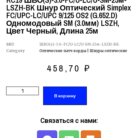
RC19 ШВО(s)-3.0-FC/U-LC/U-SM-25м-
LSZH-BK Шнур Оптический Simplex
FC/UPC-LC/UPC 9/125 OS2 (G.652.D)
Одномодовый SM (3.0мм) LSZH,
Цвет Черный, Длина 25м
SKU
ШВО(s)-3.0-FC/U-LC/U-SM-25м-LSZH-BK
Category
Оптические патч корды | Шнуры оптические
458,70
₽
В корзину
Связаться с нами: