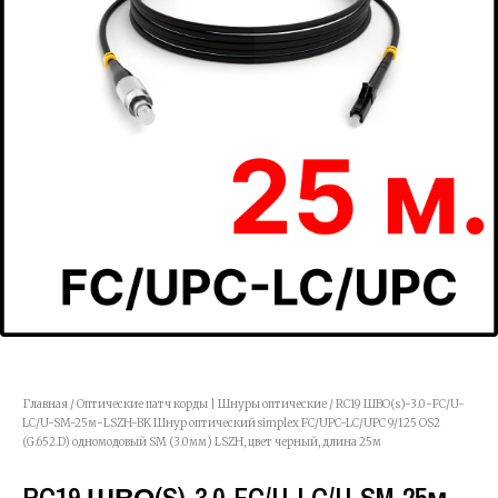
Главная
/
Оптические патч корды | Шнуры оптические
/ RC19 ШВО(s)-3.0-FC/U-
LC/U-SM-25м-LSZH-BK Шнур оптический simplex FC/UPC-LC/UPC 9/125 OS2
(G.652.D) одномодовый SM (3.0мм) LSZH, цвет черный, длина 25м