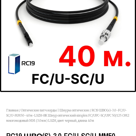
Главная
/
Оптические патч корды | Шнуры оптические
/ RC19 ШВО(s)-3.0-FC/U-
SC/U-MM50-40м-LSZH-BK Шнур оптический simplex FC/UPC-SC/UPC 50/125 OM2
многомодовый MM (3.0мм) LSZH, цвет черный, длина 40м