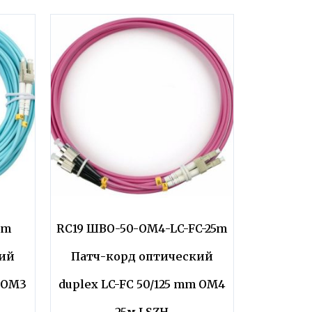
5m
RC19 ШВО-50-OM4-LC-FC-25m
кий
Патч-корд оптический
m OM3
duplex LC-FC 50/125 mm OM4
25м LSZH