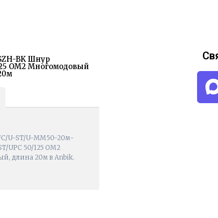
Св
LSZH-BK Шнур
/125 OM2 Многомодовый
20м
-FC/U-ST/U-MM50-20м-
ST/UPC 50/125 OM2
й, длина 20м в Anbik.