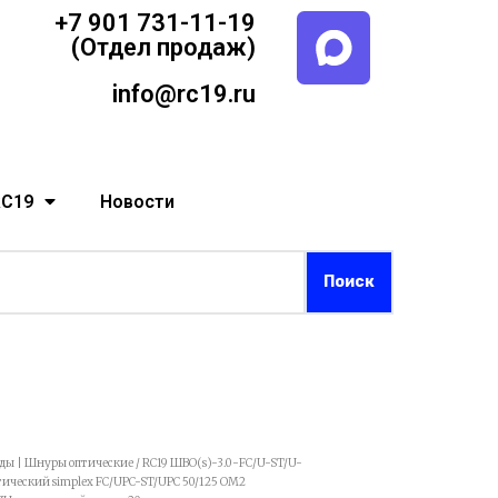
+7 901 731-11-19
(Отдел продаж)
info@rc19.ru
RC19
Новости
рды | Шнуры оптические
/ RC19 ШВО(s)-3.0-FC/U-ST/U-
ческий simplex FC/UPC-ST/UPC 50/125 OM2