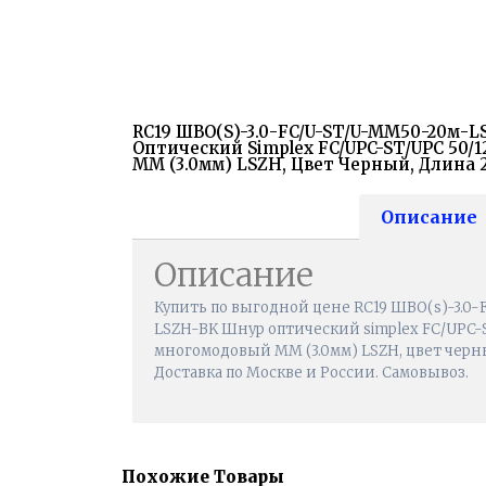
RC19 ШВО(s)-3.0-FC/U-ST/U-MM50-20м-
Оптический Simplex FC/UPC-ST/UPC 50
MM (3.0мм) LSZH, Цвет Черный, Длина 
Описание
Описание
Купить по выгодной цене RC19 ШВО(s)-3.0
LSZH-BK Шнур оптический simplex FC/UPC-
многомодовый MM (3.0мм) LSZH, цвет черны
Доставка по Москве и России. Самовывоз.
Похожие Товары