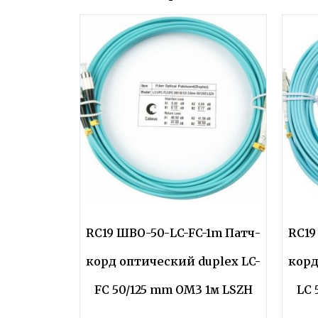
RC19 ШВО-50-LC-FC-1m Патч-
RC19
корд оптический duplex LC-
корд
FC 50/125 mm OM3 1м LSZH
LC 