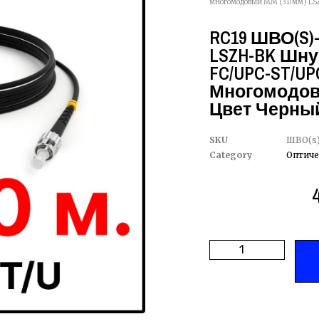
многомодовый MM (3.0мм) LSZ
RC19 ШВО(s)-
LSZH-BK Шну
FC/UPC-ST/UPC
Многомодовы
Цвет Черный
SKU
ШВО(s)
Category
Оптиче