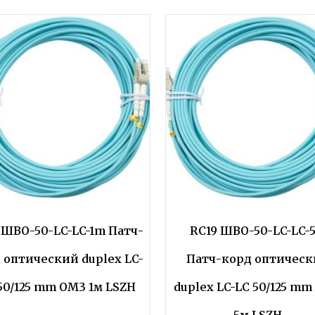
 ШВО-50-LC-LC-1m Патч-
RC19 ШВО-50-LC-LC-
 оптический duplex LC-
Патч-корд оптичес
50/125 mm OM3 1м LSZH
duplex LC-LC 50/125 m
5м LSZH