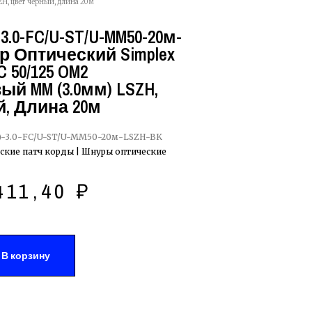
H, цвет черный, длина 20м
3.0-FC/U-ST/U-MM50-20м-
р Оптический Simplex
 50/125 OM2
й MM (3.0мм) LSZH,
, Длина 20м
-3.0-FC/U-ST/U-MM50-20м-LSZH-BK
ские патч корды | Шнуры оптические
411,40
₽
В корзину