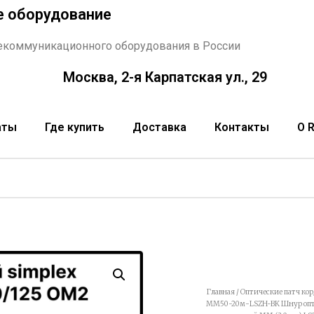
е оборудование
екоммуникационного оборудования в России
Москва, 2-я Карпатская ул., 29
аты
Где купить
Доставка
Контакты
О 
Главная
/
Оптические патч ко
MM50-20м-LSZH-BK Шнур опти