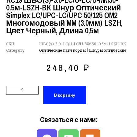
RC19 ШВО(s)-3.0-LC/U-LC/U-MM50-
0.5м-LSZH-BK Шнур Оптический
Simplex LC/UPC-LC/UPC 50/125 OM2
Многомодовый MM (3.0мм) LSZH,
Цвет Черный, Длина 0,5м
SKU
ШВО(s)-3.0-LC/U-LC/U-MM50-0.5м-LSZH-BK
Category
Оптические патч корды | Шнуры оптические
246,40
₽
В корзину
Связаться с нами: