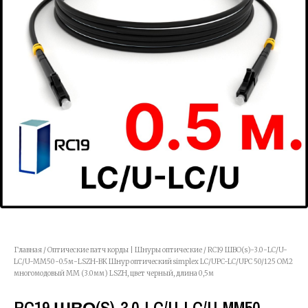
Главная
/
Оптические патч корды | Шнуры оптические
/ RC19 ШВО(s)-3.0-LC/U-
LC/U-MM50-0.5м-LSZH-BK Шнур оптический simplex LC/UPC-LC/UPC 50/125 OM2
многомодовый MM (3.0мм) LSZH, цвет черный, длина 0,5м