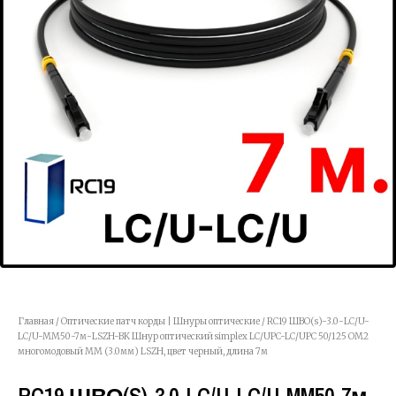
Главная
/
Оптические патч корды | Шнуры оптические
/ RC19 ШВО(s)-3.0-LC/U-
LC/U-MM50-7м-LSZH-BK Шнур оптический simplex LC/UPC-LC/UPC 50/125 OM2
многомодовый MM (3.0мм) LSZH, цвет черный, длина 7м