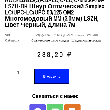
RC19 ШВО(s)-3.0-LC/U-LC/U-MM50-7м-
LSZH-BK Шнур Оптический Simplex
LC/UPC-LC/UPC 50/125 OM2
Многомодовый MM (3.0мм) LSZH,
Цвет Черный, Длина 7м
SKU
ШВО(s)-3.0-LC/U-LC/U-MM50-7м-LSZH-BK
Category
Оптические патч корды | Шнуры оптические
288,20
₽
В корзину
Связаться с нами: