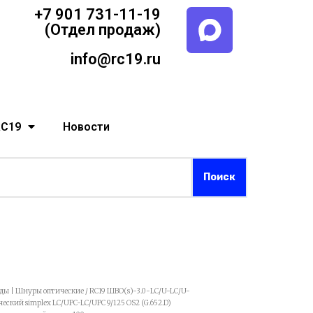
+7 901 731-11-19
(Отдел продаж)
info@rc19.ru
RC19
Новости
рды | Шнуры оптические
/ RC19 ШВО(s)-3.0-LC/U-LC/U-
кий simplex LC/UPC-LC/UPC 9/125 OS2 (G.652.D)