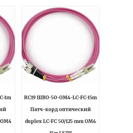
C-1m
RC19 ШВО-50-OM4-LC-FC-15m
кий
Патч-корд оптический
m OM4
duplex LC-FC 50/125 mm OM4
15м LSZH