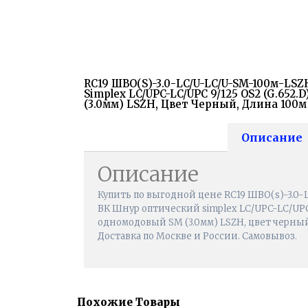
RC19 ШВО(s)-3.0-LC/U-LC/U-SM-100м-LS
Simplex LC/UPC-LC/UPC 9/125 OS2 (G.652
(3.0мм) LSZH, Цвет Черный, Длина 100м
Описание
Описание
Купить по выгодной цене RC19 ШВО(s)-3.0
BK Шнур оптический simplex LC/UPC-LC/UPC 9
одномодовый SM (3.0мм) LSZH, цвет черный,
Доставка по Москве и России. Самовывоз.
Похожие Товары