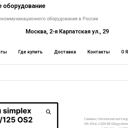
е оборудование
екоммуникационного оборудования в России
Москва, 2-я Карпатская ул., 29
аты
Где купить
Доставка
Контакты
О 
Главная
/
Оптические патч ко
SM-100м-LSZH-BK Шнур оптичес