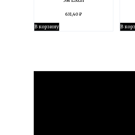
631,40
₽
В корзину
В кор