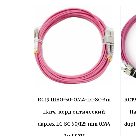
RC19 ШВО-50-OM4-LC-SC-3m
RC1
Патч-корд оптический
Па
duplex LC-SC 50/125 mm OM4
dupl
3м LSZH