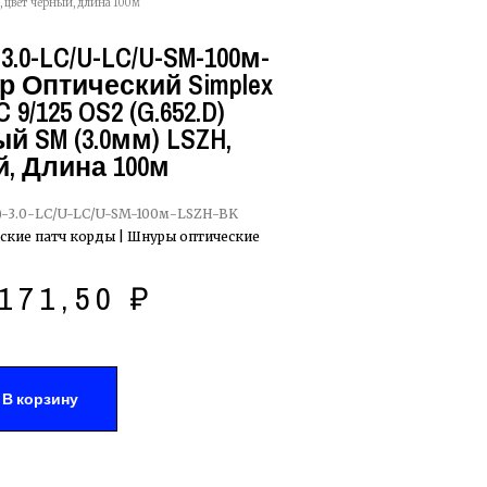
 цвет черный, длина 100м
.0-LC/U-LC/U-SM-100м-
р Оптический Simplex
9/125 OS2 (G.652.D)
 SM (3.0мм) LSZH,
, Длина 100м
-3.0-LC/U-LC/U-SM-100м-LSZH-BK
ские патч корды | Шнуры оптические
1171,50
₽
В корзину