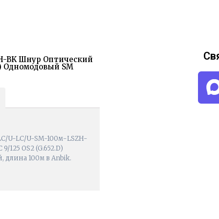
Св
ZH-BK Шнур Оптический
.D) Одномодовый SM
-LC/U-LC/U-SM-100м-LSZH-
/125 OS2 (G.652.D)
 длина 100м в Anbik.