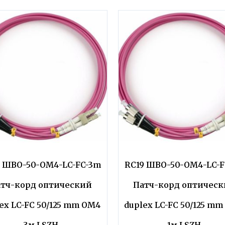
9 ШВО-50-OM4-LC-FC-3m
RC19 ШВО-50-OM4-LC-F
тч-корд оптический
Патч-корд оптичес
ex LC-FC 50/125 mm OM4
duplex LC-FC 50/125 m
3м LSZH
1м LSZH