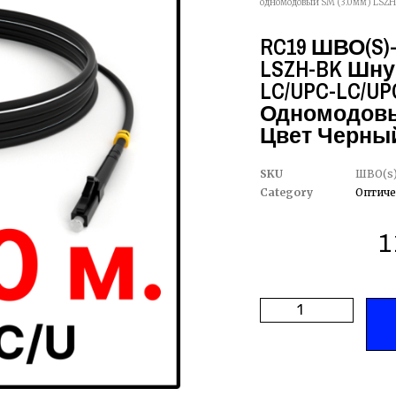
одномодовый SM (3.0мм) LSZH,
RC19 ШВО(s)-3
LSZH-BK Шну
LC/UPC-LC/UPC 
Одномодовый
Цвет Черный
SKU
ШВО(s)
Category
Оптиче