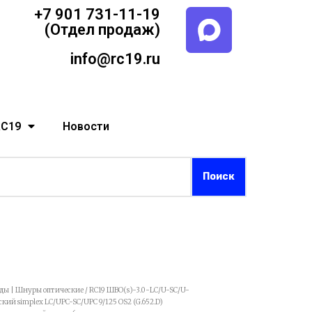
+7 901 731-11-19
(Отдел продаж)
info@rc19.ru
RC19
Новости
рды | Шнуры оптические
/ RC19 ШВО(s)-3.0-LC/U-SC/U-
й simplex LC/UPC-SC/UPC 9/125 OS2 (G.652.D)