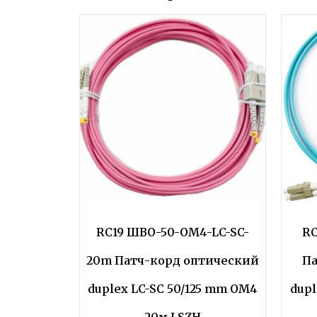
RC19 ШВО-50-OM4-LC-SC-
RC
20m Патч-корд оптический
Па
duplex LC-SC 50/125 mm OM4
dupl
20м LSZH