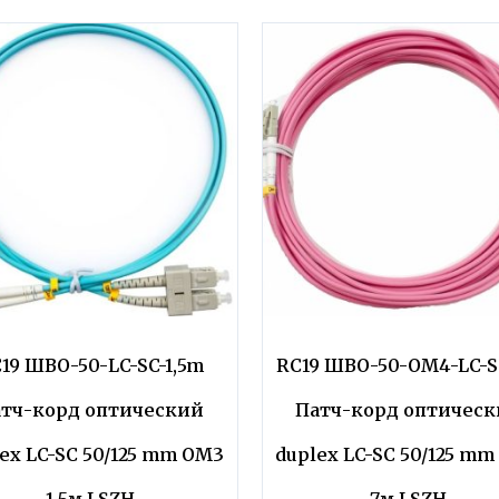
19 ШВО-50-LC-SC-1,5m
RC19 ШВО-50-OM4-LC-S
тч-корд оптический
Патч-корд оптичес
ex LC-SC 50/125 mm OM3
duplex LC-SC 50/125 m
1,5м LSZH
7м LSZH