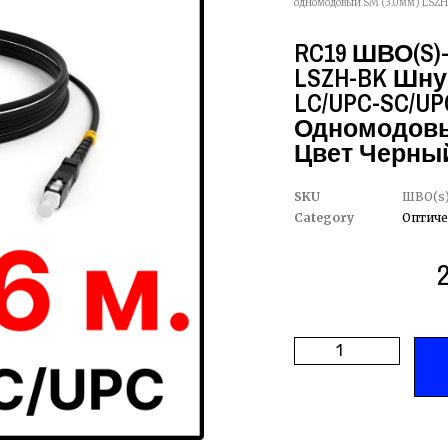
одномодовый SM (3.0мм) LSZH,
RC19 ШВО(s)-
LSZH-BK Шну
LC/UPC-SC/UPC 
Одномодовый
Цвет Черный
SKU
ШВО(s)
Category
Оптиче