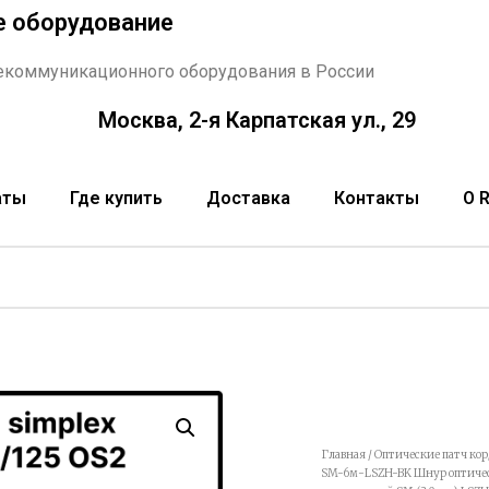
е оборудование
екоммуникационного оборудования в России
Москва, 2-я Карпатская ул., 29
аты
Где купить
Доставка
Контакты
О 
Главная
/
Оптические патч ко
SM-6м-LSZH-BK Шнур оптически