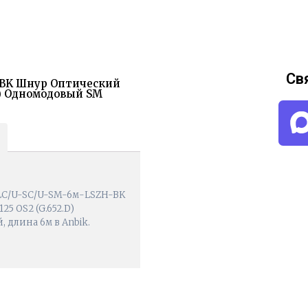
Св
H-BK Шнур Оптический
.D) Одномодовый SM
-LC/U-SC/U-SM-6м-LSZH-BK
5 OS2 (G.652.D)
 длина 6м в Anbik.