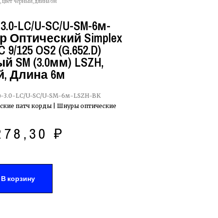
 цвет черный, длина 6м
3.0-LC/U-SC/U-SM-6м-
р Оптический Simplex
9/125 OS2 (G.652.D)
 SM (3.0мм) LSZH,
, Длина 6м
-3.0-LC/U-SC/U-SM-6м-LSZH-BK
ские патч корды | Шнуры оптические
278,30
₽
В корзину