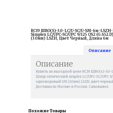
RC19 ШВО(s)-3.0-LC/U-SC/U-SM-6м-LSZ
Simplex LC/UPC-SC/UPC 9/125 OS2 (G.652
(3.0мм) LSZH, Цвет Черный, Длина 6м
Описание
Описание
Купить по выгодной цене RC19 ШВО(s)-3.0
Шнур оптический simplex LC/UPC-SC/UPC 9/12
одномодовый SM (3.0мм) LSZH, цвет черный,
Доставка по Москве и России. Самовывоз.
Похожие Товары