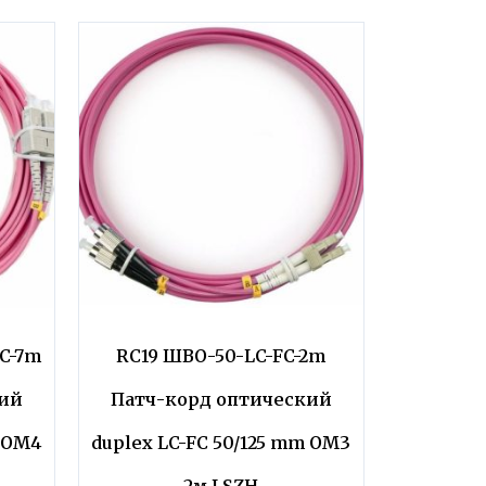
C-7m
RC19 ШВО-50-LC-FC-2m
кий
Патч-корд оптический
m OM4
duplex LC-FC 50/125 mm OM3
2м LSZH