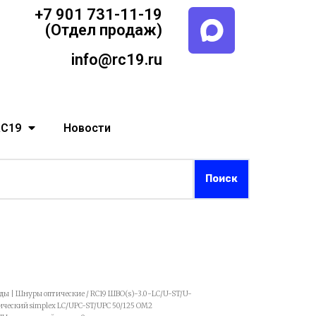
+7 901 731-11-19
(Отдел продаж)
info@rc19.ru
RC19
Новости
рды | Шнуры оптические
/ RC19 ШВО(s)-3.0-LC/U-ST/U-
еский simplex LC/UPC-ST/UPC 50/125 OM2