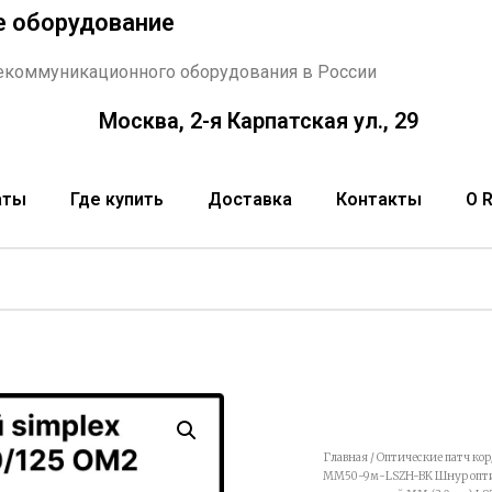
е оборудование
екоммуникационного оборудования в России
Москва, 2-я Карпатская ул., 29
аты
Где купить
Доставка
Контакты
О 
Главная
/
Оптические патч ко
MM50-9м-LSZH-BK Шнур оптич