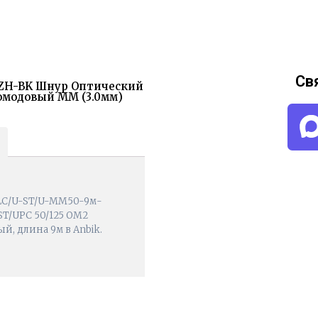
Св
SZH-BK Шнур Оптический
гомодовый MM (3.0мм)
-LC/U-ST/U-MM50-9м-
ST/UPC 50/125 OM2
й, длина 9м в Anbik.