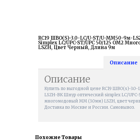
RC19 ШВО(s)-3.0-LC/U-ST/U-MM50-9м-L
Simplex LC/UPC-ST/UPC 50/125 OM2 Мно
LSZH, Цвет Черный, Длина 9м
Описание
Описание
Купить по выгодной цене RC19 ШВО(s)-3.0
LSZH-BK Шнур оптический simplex LC/UPC-
многомодовый MM (3.0мм) LSZH, цвет черны
Доставка по Москве и России. Самовывоз.
Похожие Товары