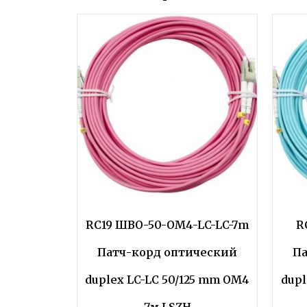
RC19 ШВО-50-OM4-LC-LC-7m
R
Патч-корд оптический
Па
duplex LC-LC 50/125 mm OM4
dupl
7м LSZH