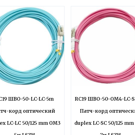
C19 ШВО-50-LC-LC-5m
RC19 ШВО-50-OM4-LC-S
тч-корд оптический
Патч-корд оптичес
ex LC-LC 50/125 mm OM3
duplex LC-SC 50/125 m
5м LSZH
7м LSZH