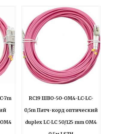
C-7m
RC19 ШВО-50-OM4-LC-LC-
кий
0,5m Патч-корд оптический
m OM4
duplex LC-LC 50/125 mm OM4
0,5м LSZH