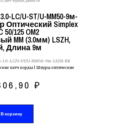
H, цвет черный, длина 9м
3.0-LC/U-ST/U-MM50-9м-
р Оптический Simplex
 50/125 OM2
й MM (3.0мм) LSZH,
, Длина 9м
-3.0-LC/U-ST/U-MM50-9м-LSZH-BK
ские патч корды | Шнуры оптические
306,90
₽
В корзину