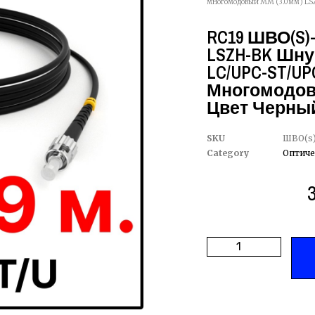
многомодовый MM (3.0мм) LSZ
RC19 ШВО(s)-
LSZH-BK Шну
LC/UPC-ST/UPC
Многомодовы
Цвет Черный
SKU
ШВО(s)
Category
Оптиче