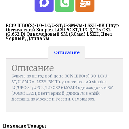
RC19 ШВО(s)-3.0-LC/U-ST/U-SM-7м-LSZH-BK Шнур
Оптический Simplex LC/UPC-ST/UPC 9/125 OS2
(G.652.D) Одномодовый SM (3.0мм) LSZH, Цвет
Черный, Длина 7м
Описание
Описание
Купить по выгодной цене RC19 ШВО(s)-3.0-LC/U-
ST/U-SM-7м-LSZH-BK Шнур оптический simplex
LC/UPC-ST/UPC 9/125 OS2 (G.652.D) одномодовый SM
(3.0мм) LSZH, цвет черный, длина 7м в Anbik.
Доставка по Москве и России. Самовывоз.
Похожие Товары