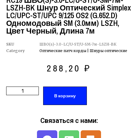
RC19 ШВО(s)-3.0-LC/U-ST/U-SM-7м-
LSZH-BK Шнур Оптический Simplex
LC/UPC-ST/UPC 9/125 OS2 (G.652.D)
Одномодовый SM (3.0мм) LSZH,
Цвет Черный, Длина 7м
SKU
ШВО(s)-3.0-LC/U-ST/U-SM-7м-LSZH-BK
Category
Оптические патч корды | Шнуры оптические
288,20
₽
В корзину
Связаться с нами: