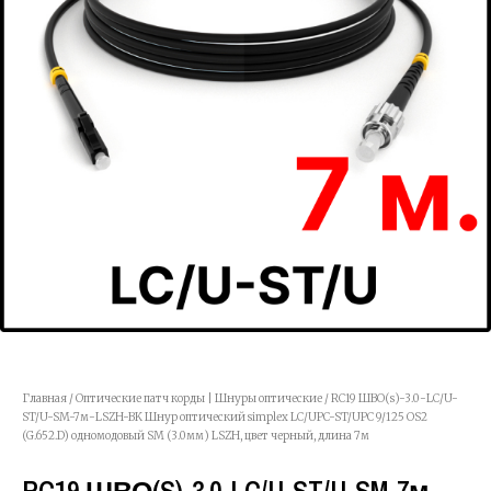
Главная
/
Оптические патч корды | Шнуры оптические
/ RC19 ШВО(s)-3.0-LC/U-
ST/U-SM-7м-LSZH-BK Шнур оптический simplex LC/UPC-ST/UPC 9/125 OS2
(G.652.D) одномодовый SM (3.0мм) LSZH, цвет черный, длина 7м