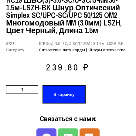
RC19 ШВО(s)-3.0-SC/U-SC/U-MM50-
1.5м-LSZH-BK Шнур Оптический
Simplex SC/UPC-SC/UPC 50/125 OM2
Многомодовый MM (3.0мм) LSZH,
Цвет Черный, Длина 1.5м
SKU
ШВО(s)-3.0-SC/U-SC/U-MM50-1.5м-LSZH-BK
Category
Оптические патч корды | Шнуры оптические
239,80
₽
В корзину
Связаться с нами: