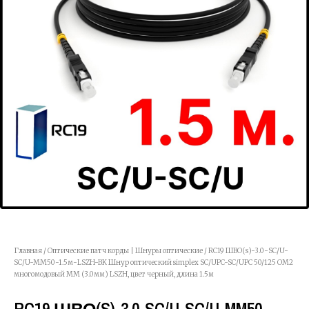
Главная
/
Оптические патч корды | Шнуры оптические
/ RC19 ШВО(s)-3.0-SC/U-
SC/U-MM50-1.5м-LSZH-BK Шнур оптический simplex SC/UPC-SC/UPC 50/125 OM2
многомодовый MM (3.0мм) LSZH, цвет черный, длина 1.5м