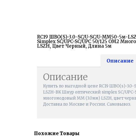
RC19 ШВО(s)-3.0-SC/U-SC/U-MM50-5м-L
Simplex SC/UPC-SC/UPC 50/125 OM2 Мно
LSZH, Цвет Черный, Длина 5м
Описание
Описание
Купить по выгодной цене RC19 ШВО(s)-3.0
LSZH-BK Шнур оптический simplex SC/UPC-
многомодовый MM (3.0мм) LSZH, цвет черны
Доставка по Москве и России. Самовывоз.
Похожие Товары