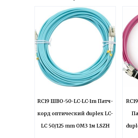
RC19 ШВО-50-LC-LC-1m Патч-
RC1
корд оптический duplex LC-
Па
LC 50/125 mm OM3 1м LSZH
dupl