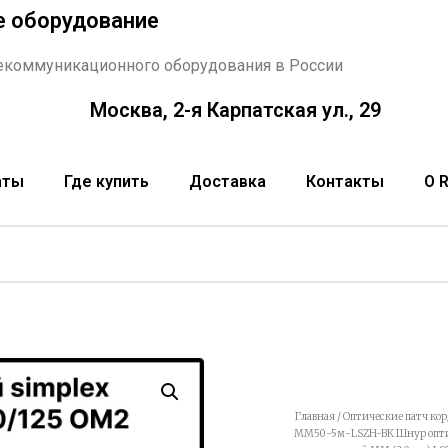
е оборудование
екоммуникационного оборудования в России
Москва, 2-я Карпатская ул., 29
аты
Где купить
Доставка
Контакты
О 
Главная
/
Оптические патч ко
MM50-5м-LSZH-BK Шнур оптич