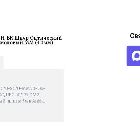
Св
SZH-BK Шнур Оптический
гомодовый MM (3.0мм)
-SC/U-SC/U-MM50-5м-
SC/UPC 50/125 OM2
й, длина 5м в Anbik.