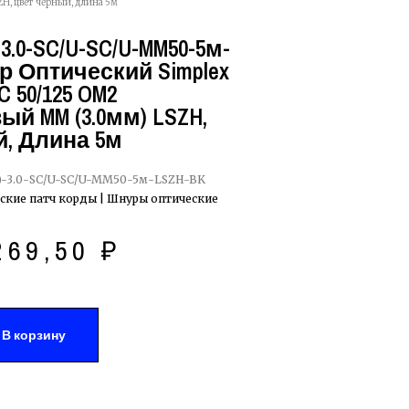
H, цвет черный, длина 5м
3.0-SC/U-SC/U-MM50-5м-
р Оптический Simplex
 50/125 OM2
й MM (3.0мм) LSZH,
, Длина 5м
-3.0-SC/U-SC/U-MM50-5м-LSZH-BK
ские патч корды | Шнуры оптические
269,50
₽
В корзину