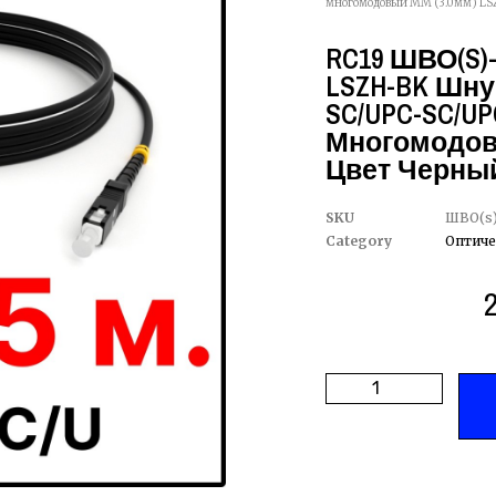
многомодовый MM (3.0мм) LSZ
RC19 ШВО(s)-
LSZH-BK Шну
SC/UPC-SC/UPC
Многомодовы
Цвет Черный
SKU
ШВО(s)
Category
Оптиче