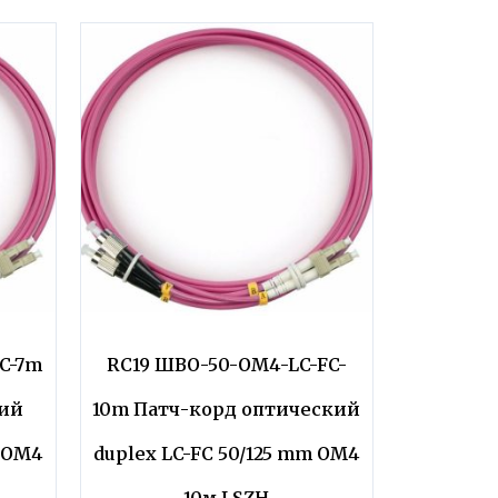
C-7m
RC19 ШВО-50-OM4-LC-FC-
кий
10m Патч-корд оптический
m OM4
duplex LC-FC 50/125 mm OM4
10м LSZH