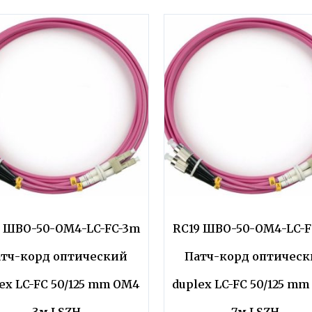
9 ШВО-50-OM4-LC-FC-3m
RC19 ШВО-50-OM4-LC-F
тч-корд оптический
Патч-корд оптичес
ex LC-FC 50/125 mm OM4
duplex LC-FC 50/125 m
3м LSZH
7м LSZH