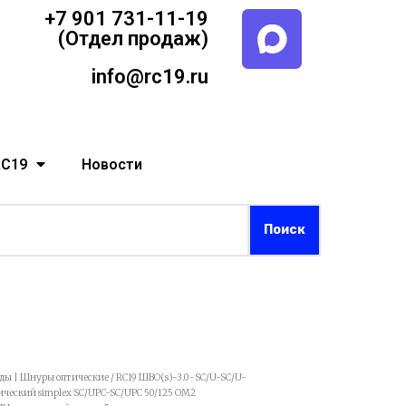
+7 901 731-11-19
(Отдел продаж)
info@rc19.ru
RC19
Новости
рды | Шнуры оптические
/ RC19 ШВО(s)-3.0-SC/U-SC/U-
еский simplex SC/UPC-SC/UPC 50/125 OM2