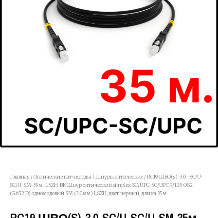
Главная
/
Оптические патч корды | Шнуры оптические
/ RC19 ШВО(s)-3.0-SC/U-
SC/U-SM-35м-LSZH-BK Шнур оптический simplex SC/UPC-SC/UPC 9/125 OS2
(G.652.D) одномодовый SM (3.0мм) LSZH, цвет черный, длина 35м