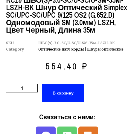
RC19 ШВО(s)-3.0-SC/U-SC/U-SM-35м-
LSZH-BK Шнур Оптический Simplex
SC/UPC-SC/UPC 9/125 OS2 (G.652.D)
Одномодовый SM (3.0мм) LSZH,
Цвет Черный, Длина 35м
SKU
ШВО(s)-3.0-SC/U-SC/U-SM-35м-LSZH-BK
Category
Оптические патч корды | Шнуры оптические
554,40
₽
В корзину
Связаться с нами: