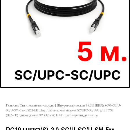
Главная
/
Оптические патч корды | Шнуры оптические
/ RC19 ШВО(s)-3.0-SC/U-
SC/U-SM-5м-LSZH-BK Шнур оптический simplex SC/UPC-SC/UPC 9/125 OS2
(G.652.D) одномодовый SM (3.0мм) LSZH, цвет черный, длина 5м