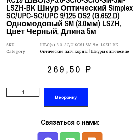
RC19 ШВО(s)-3.0-SC/U-SC/U-SM-5м-
LSZH-BK Шнур Оптический Simplex
SC/UPC-SC/UPC 9/125 OS2 (G.652.D)
Одномодовый SM (3.0мм) LSZH,
Цвет Черный, Длина 5м
SKU
ШВО(s)-3.0-SC/U-SC/U-SM-5м-LSZH-BK
Category
Оптические патч корды | Шнуры оптические
269,50
₽
В корзину
Связаться с нами: