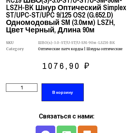
RC19 ШВО(s)-3.0-ST/U-ST/U-SM-90м-
LSZH-BK Шнур Оптический Simplex
ST/UPC-ST/UPC 9/125 OS2 (G.652.D)
Одномодовый SM (3.0мм) LSZH,
Цвет Черный, Длина 90м
SKU
ШВО(s)-3.0-ST/U-ST/U-SM-90м-LSZH-BK
Category
Оптические патч корды | Шнуры оптические
1076,90
₽
В корзину
Связаться с нами: