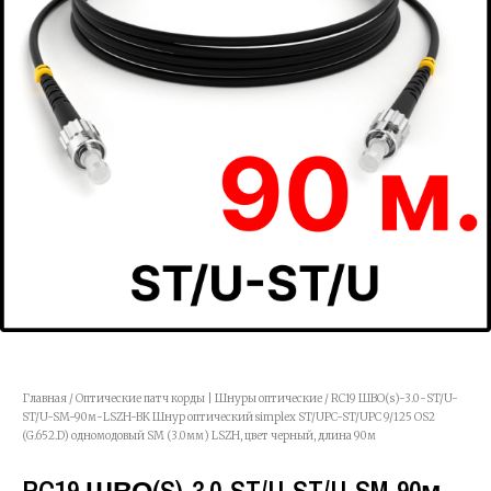
Главная
/
Оптические патч корды | Шнуры оптические
/ RC19 ШВО(s)-3.0-ST/U-
ST/U-SM-90м-LSZH-BK Шнур оптический simplex ST/UPC-ST/UPC 9/125 OS2
(G.652.D) одномодовый SM (3.0мм) LSZH, цвет черный, длина 90м