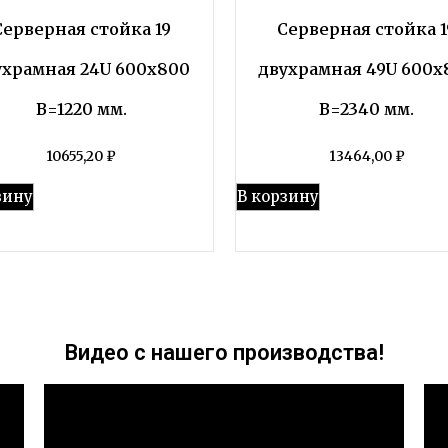
Серверная стойка 19
Серверная стойка 1
ухрамная 24U 600х800
двухрамная 49U 600х
В=1220 мм.
В=2340 мм.
10655,20
₽
13464,00
₽
зину
В корзину
Видео с нашего производства!