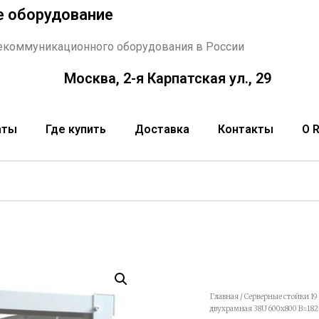
е оборудование
екоммуникационного оборудования в России
Москва, 2-я Карпатская ул., 29
аты
Где купить
Доставка
Контакты
О 
Главная
/
Серверные стойки 1
двухрамная 38U 600х800 В=182