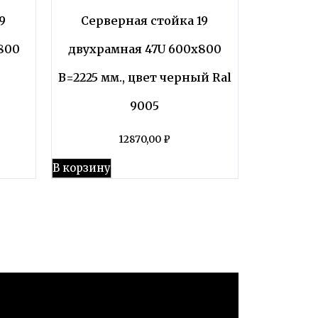
9
Серверная стойка 19
800
двухрамная 47U 600х800
В=2225 мм., цвет черный Ral
9005
12870,00
₽
В корзину