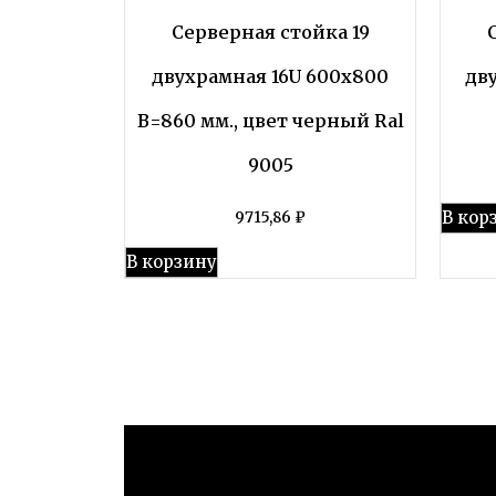
Серверная стойка 19
двухрамная 16U 600х800
дв
В=860 мм., цвет черный Ral
9005
В кор
9715,86
₽
В корзину