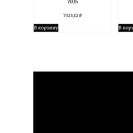
7035
7323,12
₽
В корзину
В кор