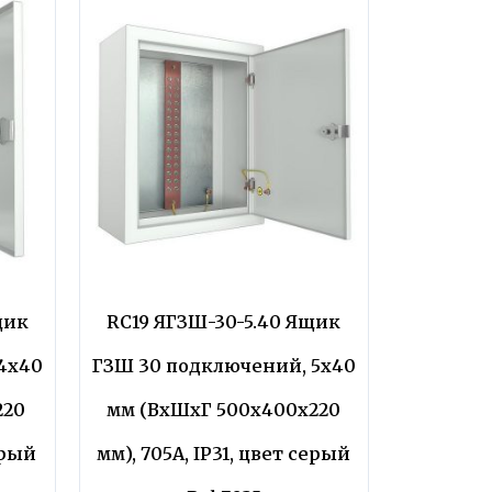
щик
RC19 ЯГЗШ-30-5.40 Ящик
4х40
ГЗШ 30 подключений, 5х40
220
мм (ВхШхГ 500х400х220
ерый
мм), 705А, IP31, цвет серый