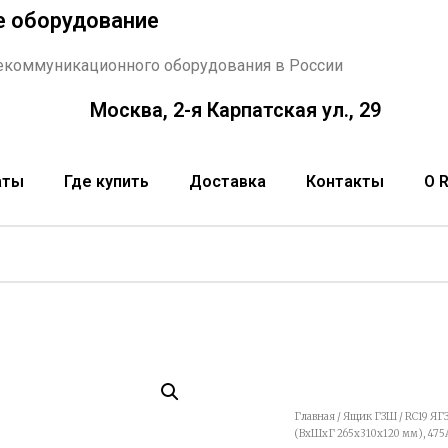
е оборудование
екоммуникационного оборудования в России
Москва, 2-я Карпатская ул., 29
аты
Где купить
Доставка
Контакты
О 
Главная
/
Ящик ГЗШ
/ RC19 ЯГ
(ВхШхГ 265х310х120 мм), 475А,