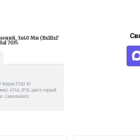
Св
чений, 3х40 Мм (ВхШхГ
Ral 7035
0 Ящик ГЗШ 10
), 475А, IP31, цвет серый
ии. Самовывоз.