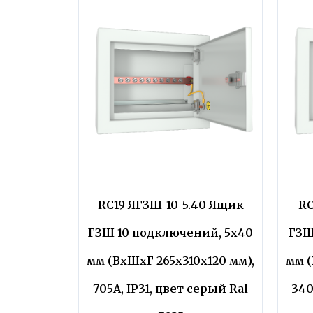
RC19 ЯГЗШ-10-5.40 Ящик
RC
ГЗШ 10 подключений, 5х40
ГЗШ
мм (ВхШхГ 265х310х120 мм),
мм (
705А, IP31, цвет серый Ral
340