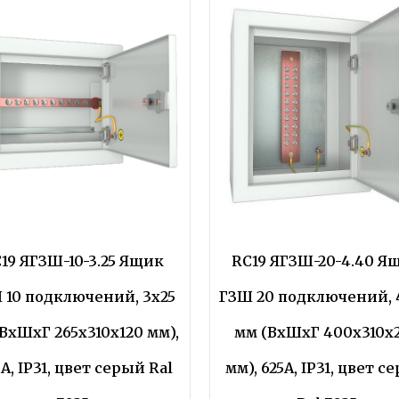
19 ЯГЗШ-10-3.25 Ящик
RC19 ЯГЗШ-20-4.40 Я
 10 подключений, 3х25
ГЗШ 20 подключений, 
ВхШхГ 265х310х120 мм),
мм (ВхШхГ 400х310х
А, IP31, цвет серый Ral
мм), 625А, IP31, цвет с