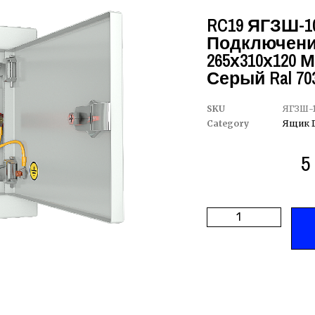
RC19 ЯГЗШ-10
Подключений
265х310х120 М
Серый Ral 70
SKU
ЯГЗШ-1
Category
Ящик 
5