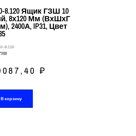
-8.120 Ящик ГЗШ 10
, 8х120 Мм (ВхШхГ
м), 2400А, IP31, Цвет
35
0-8.120
ГЗШ
9087,40
₽
В корзину