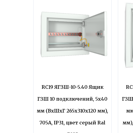
RC19 ЯГЗШ-10-5.40 Ящик
RC
ГЗШ 10 подключений, 5х40
ГЗШ
мм (ВхШхГ 265х310х120 мм),
мм
705А, IP31, цвет серый Ral
мм),