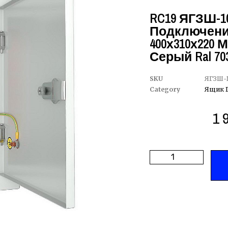
RC19 ЯГЗШ-10
Подключений
400х310х220 М
Серый Ral 70
SKU
ЯГЗШ-1
Category
Ящик 
1