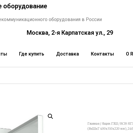
е оборудование
екоммуникационного оборудования в России
Москва, 2-я Карпатская ул., 29
аты
Где купить
Доставка
Контакты
О 
Главная
/
Ящик ГЗШ
/ RC19 ЯГ
(ВхШхГ 400х310х220 мм), 2400А