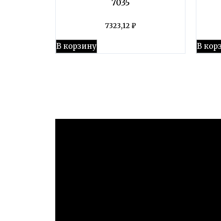
7035
7323,12
₽
В корзину
В кор