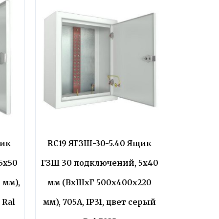
щик
RC19 ЯГЗШ-30-5.40 Ящик
5х50
ГЗШ 30 подключений, 5х40
 мм),
мм (ВхШхГ 500х400х220
 Ral
мм), 705А, IP31, цвет серый