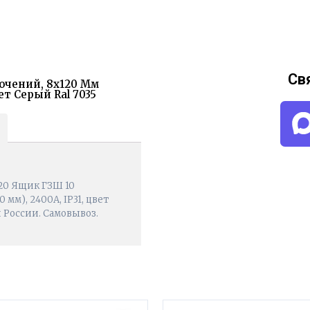
Св
ючений, 8х120 Мм
ет Серый Ral 7035
120 Ящик ГЗШ 10
мм), 2400А, IP31, цвет
и России. Самовывоз.