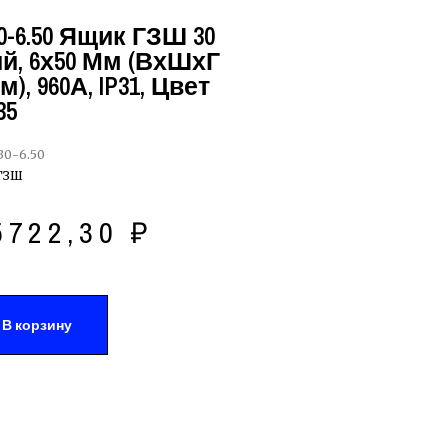
-6.50 Ящик ГЗШ 30
, 6х50 Мм (ВхШхГ
м), 960А, IP31, Цвет
35
0-6.50
ГЗШ
5722,30
₽
В корзину