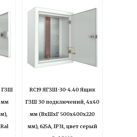
к ГЗШ
RC19 ЯГЗШ-30-4.40 Ящик
 мм
ГЗШ 30 подключений, 4х40
м),
мм (ВхШхГ 500х400х220
 Ral
мм), 625А, IP31, цвет серый