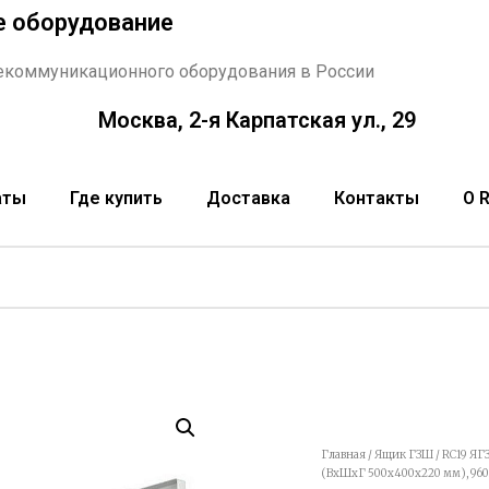
е оборудование
екоммуникационного оборудования в России
Москва, 2-я Карпатская ул., 29
аты
Где купить
Доставка
Контакты
О 
Главная
/
Ящик ГЗШ
/ RC19 ЯГ
(ВхШхГ 500х400х220 мм), 960А,