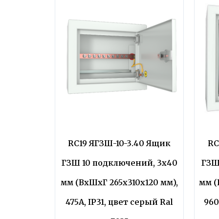
RC19 ЯГЗШ-10-3.40 Ящик
RC
ГЗШ 10 подключений, 3х40
ГЗШ
мм (ВхШхГ 265х310х120 мм),
мм (
475А, IP31, цвет серый Ral
960