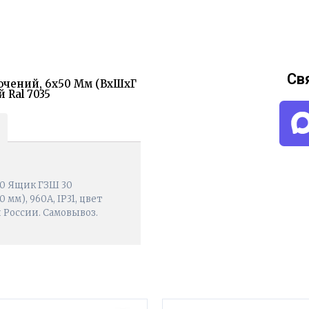
Св
ючений, 6х50 Мм (ВхШхГ
 Ral 7035
50 Ящик ГЗШ 30
м), 960А, IP31, цвет
и России. Самовывоз.