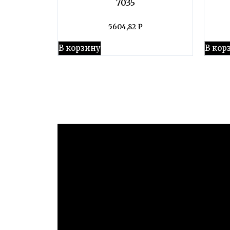
7035
5604,82
₽
В корзину
В кор