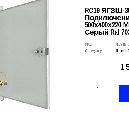
RC19 ЯГЗШ-30
Подключений
500х400х220 М
Серый Ral 70
SKU
ЯГЗШ-3
Category
Ящик 
1