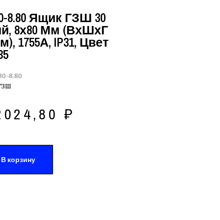
-8.80 Ящик ГЗШ 30
, 8х80 Мм (ВхШхГ
м), 1755А, IP31, Цвет
35
0-8.80
ГЗШ
2024,80
₽
В корзину