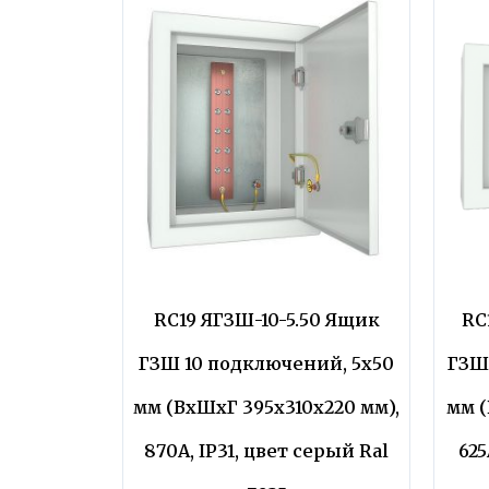
RC19 ЯГЗШ-10-5.50 Ящик
RC
ГЗШ 10 подключений, 5х50
ГЗШ
мм (ВхШхГ 395х310х220 мм),
мм (
870А, IP31, цвет серый Ral
625