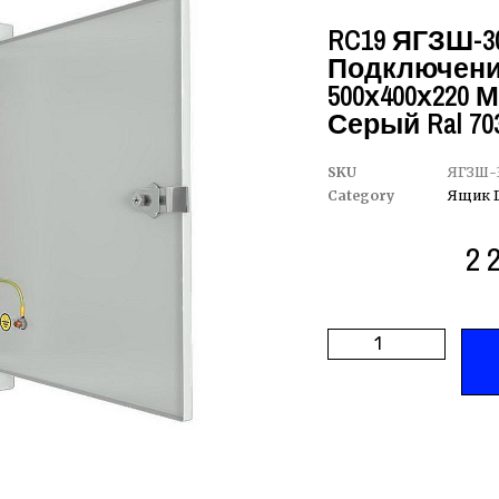
RC19 ЯГЗШ-30
Подключений
500х400х220 М
Серый Ral 70
SKU
ЯГЗШ-3
Category
Ящик 
2