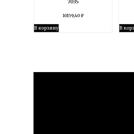
7035
10159,40
₽
В корзину
В кор