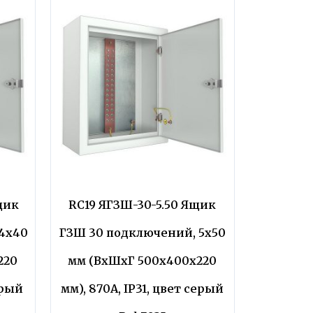
щик
RC19 ЯГЗШ-30-5.50 Ящик
4х40
ГЗШ 30 подключений, 5х50
220
мм (ВхШхГ 500х400х220
ерый
мм), 870А, IP31, цвет серый