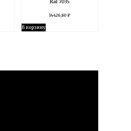
Ral 7035
14426,80
₽
В корзину