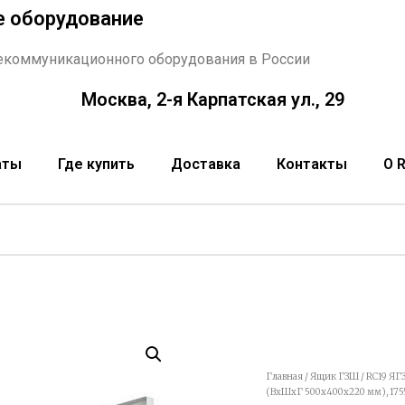
е оборудование
екоммуникационного оборудования в России
Москва, 2-я Карпатская ул., 29
аты
Где купить
Доставка
Контакты
О 
Главная
/
Ящик ГЗШ
/ RC19 ЯГ
(ВхШхГ 500х400х220 мм), 1755А