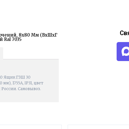
Св
ючений, 8х80 Мм (ВхШхГ
й Ral 7035
80 Ящик ГЗШ 30
м), 1755А, IP31, цвет
и России. Самовывоз.