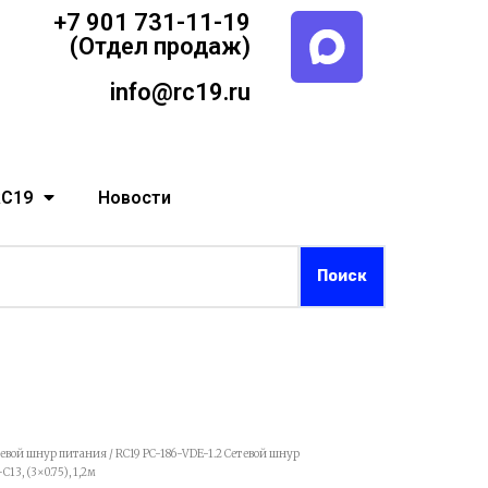
+7 901 731-11-19
(Отдел продаж)
info@rc19.ru
RC19
Новости
тевой шнур питания
/ RС19 PC-186-VDE-1.2 Сетевой шнур
13, (3×0.75), 1,2м