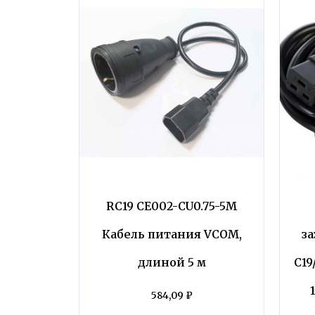
RC19 CE002-CU0.75-5M
Кабель питания VCOM,
з
длиной 5 м
C19
584,09
₽