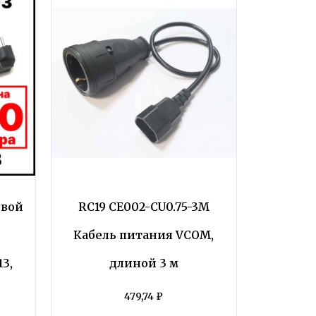
евой
RC19 CE002-CU0.75-3M
Кабель питания VCOM,
3,
длиной 3 м
479,74
₽