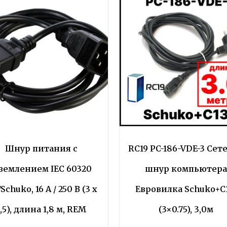
Шнур питания с
RC19 PC-186-VDE-3 Сет
аземлением IEC 60320
шнур компьютера
/Schuko, 16 А / 250 В (3 x
Евровилка Schuko+C1
1,5), длина 1,8 м, REM
(3×0.75), 3,0м