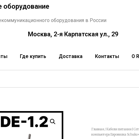
е оборудование
екоммуникационного оборудования в России
Москва, 2-я Карпатская ул., 29
аты
Где купить
Доставка
Контакты
О 
Главная
/
Кабели питания I Се
компьютера Евровилка Schuko+C