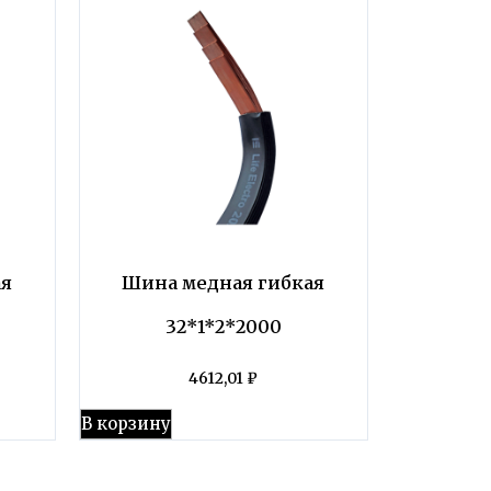
ая
Шина медная гибкая
32*1*2*2000
4612,01
₽
В корзину