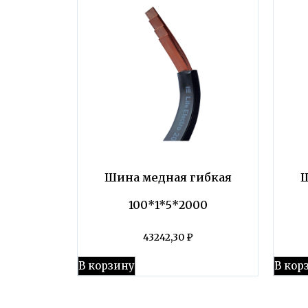
Шина медная гибкая
Ш
100*1*5*2000
43242,30
₽
В корзину
В кор