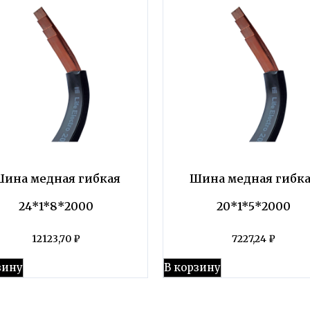
ина медная гибкая
Шина медная гибк
24*1*8*2000
20*1*5*2000
12123,70
₽
7227,24
₽
зину
В корзину