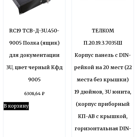
RC19 ТСВ-Д-3U.450-
ТЕЛКОМ
9005 Полка (ящик)
П.20.19.3.7035Ш
для документации
Корпус панель с DIN-
3U, цвет черный Кфд
рейкой на 20 мест (22
9005
места без крышки)
19 дюймов, 3U юнита,
6308,64
₽
(корпус приборный
В корзину
КП-АВ с крышкой,
горизонтальная DIN-