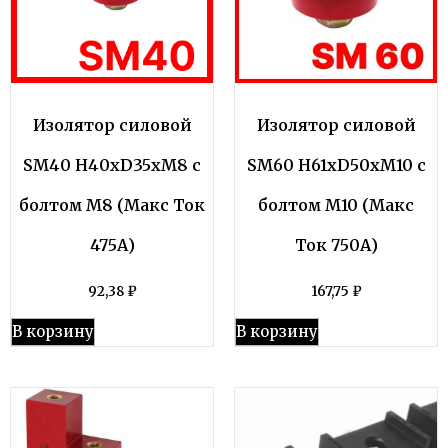
Изолятор силовой
Изолятор силовой
SM40 H40хD35хМ8 с
SM60 H61хD50хМ10 с
болтом М8 (Макс Ток
болтом М10 (Макс
475А)
Ток 750А)
92,38
₽
167,75
₽
В корзину
В корзину