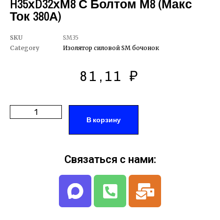
H35хD32хМ8 С Болтом М8 (Макс
Ток 380А)
SKU
SM35
Category
Изолятор силовой SM бочонок
81,11
₽
В корзину
Связаться с нами: