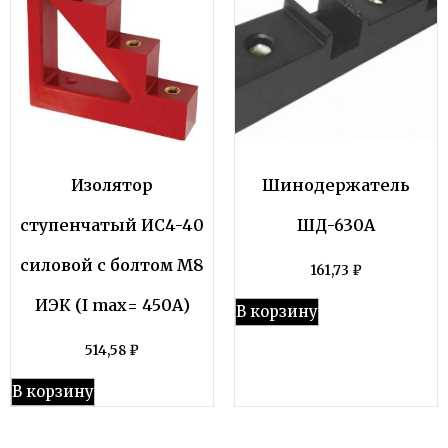
Изолятор
Шинодержатель
ступенчатый ИС4-40
ШД-630А
силовой с болтом М8
161,73
₽
ИЭК (I maх= 450А)
В корзину
514,58
₽
В корзину