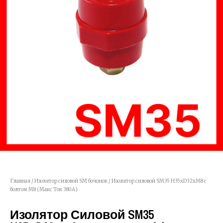
Главная
/
Изолятор силовой SM бочонок
/ Изолятор силовой SM35 H35хD32хМ8 с
болтом М8 (Макс Ток 380А)
Изолятор Силовой SM35