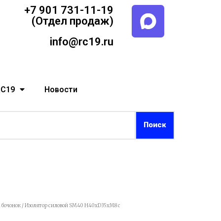
+7 901 731-11-19
(Отдел продаж)
info@rc19.ru
RC19
Новости
 бочонок
/ Изолятор силовой SM40 H40хD35хМ8 с