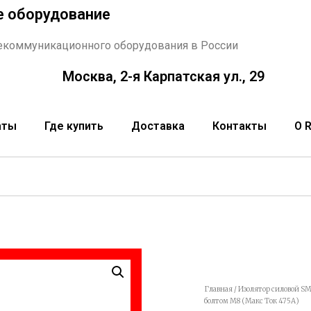
е оборудование
екоммуникационного оборудования в России
Москва, 2-я Карпатская ул., 29
аты
Где купить
Доставка
Контакты
О 
Главная
/
Изолятор силовой SM
болтом М8 (Макс Ток 475А)