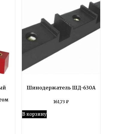
ый
Шинодержатель ШД-630А
том
161,73
₽
В корзину