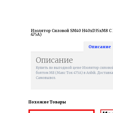
Изолятор Силовой SM40 H40хD35хМ8 С 
475А)
Описание
Описание
Купить по выгодной цене Изолятор силово
болтом М8 (Макс Ток 475А) в Anbik. Доставк
Самовывоз.
Похожие Товары