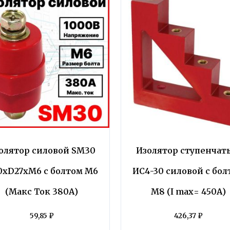
олятор силовой SM30
Изолятор ступенчат
0хD27хМ6 с болтом М6
ИС4-30 силовой с бол
(Макс Ток 380А)
М8 (I maх= 450А)
59,85
₽
426,37
₽