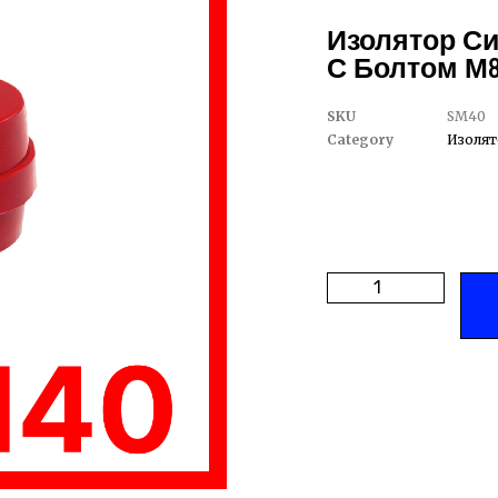
Изолятор Си
С Болтом М8 
SKU
SM40
Category
Изолят