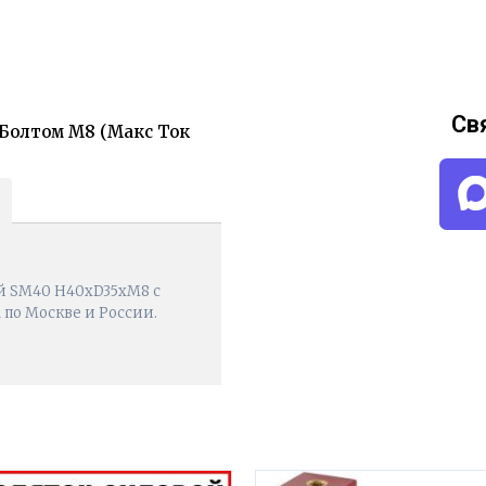
Св
Болтом М8 (Макс Ток
й SM40 H40хD35хМ8 с
а по Москве и России.