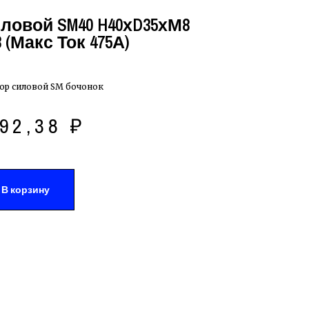
ловой SM40 H40хD35хМ8
(Макс Ток 475А)
ор силовой SM бочонок
92,38
₽
В корзину