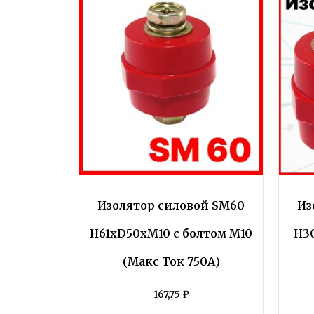
Изолятор силовой SM60
Из
H61хD50хМ10 с болтом М10
H3
(Макс Ток 750А)
167,75
₽