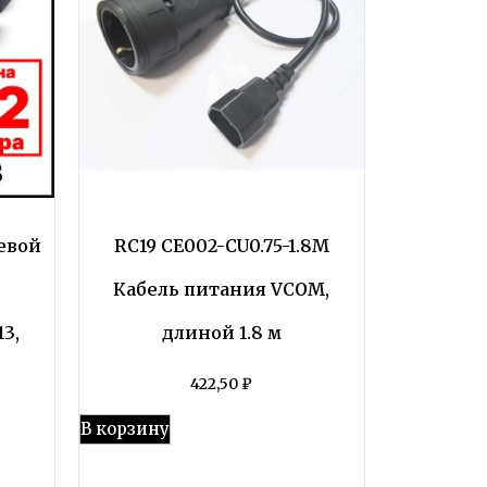
тевой
RC19 CE002-CU0.75-1.8M
Кабель питания VCOM,
3,
длиной 1.8 м
422,50
₽
В корзину