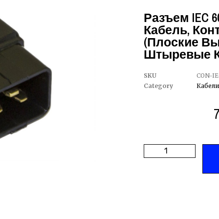
Разъем IEC 60
Кабель, Кон
(плоские В
Штыревые К
SKU
CON-IE
Category
Кабели