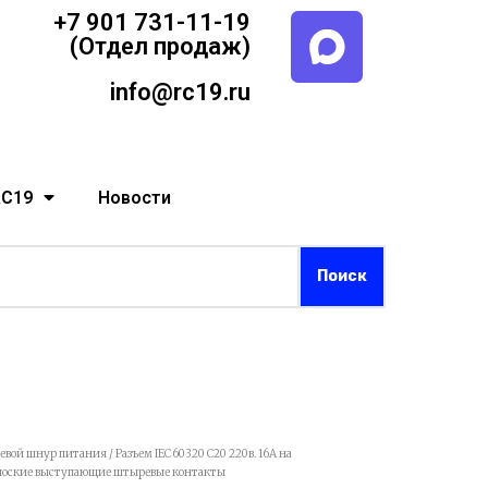
+7 901 731-11-19
(Отдел продаж)
info@rc19.ru
RC19
Новости
тевой шнур питания
/ Разъем IEC 60320 C20 220в. 16A на
(плоские выступающие штыревые контакты