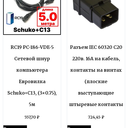
RС19 PC-186-VDE-5
Разъем IEC 60320 C20
Сетевой шнур
220в. 16A на кабель,
компьютера
контакты на винтах
Евровилка
(плоские
Schuko+C13, (3×0.75),
выступающие
5м
штыревые контакты
557,70
₽
724,45
₽