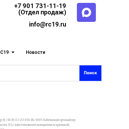
+7 901 731-11-19
(Отдел продаж)
info@rc19.ru
RC19
Новости
р 19
/ RC19 CO-2U-F16-BL-9005 Кабельный органайзер
высота 2U, с пластиковыми пальцамии и крышкой,