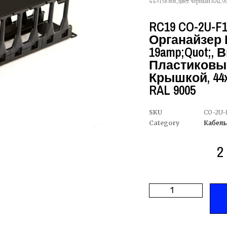
44×158 мм, цвет черный RAL 9
RC19 CO-2U-F
Органайзер
19amp;quot;, 
Пластиковы
Крышкой, 44
RAL 9005
SKU
CO-2U-
Category
Кабель
2