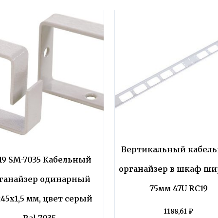
Вертикальный кабел
19 SM-7035 Кабельный
органайзер в шкаф ш
ганайзер одинарный
75мм 47U RC19
45х1,5 мм, цвет серый
1188,61
₽
Ral 7035