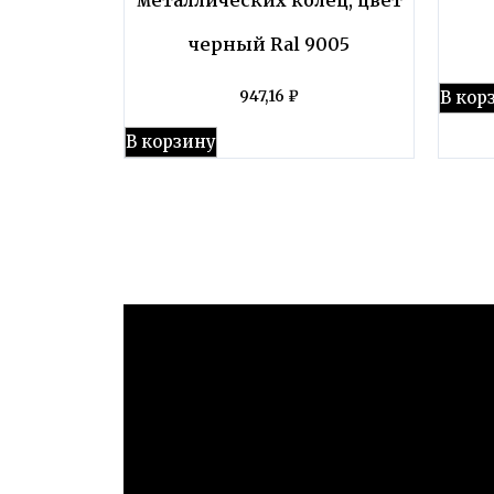
черный Ral 9005
В кор
947,16
₽
В корзину