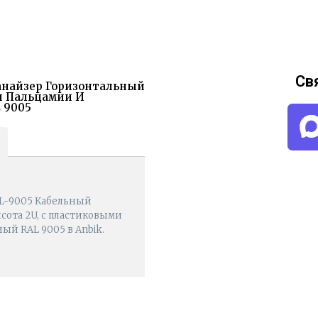
Св
ганайзер Горизонтальный
ми Пальцамии И
 9005
BL-9005 Кабельный
ысота 2U, с пластиковыми
ый RAL 9005 в Anbik.