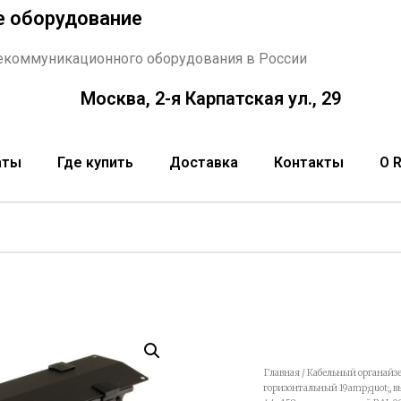
е оборудование
екоммуникационного оборудования в России
Москва, 2-я Карпатская ул., 29
аты
Где купить
Доставка
Контакты
О 
Главная
/
Кабельный органайзе
горизонтальный 19amp;quot;, 