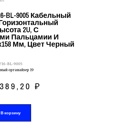
005
16-BL-9005 Кабельный
 Горизонтальный
Высота 2U, С
ми Пальцамии И
x158 Мм, Цвет Черный
F16-BL-9005
ный органайзер 19
389,20
₽
В корзину