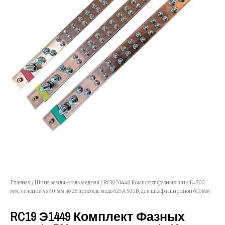
Главная
/
Шина земля-ноль медная
/ RC19 Э1449 Комплект фазных шин L=500
мм., сечение 4х40 мм по 28 присоед. медь 625А 500В, для шкафа шириной 600мм
RC19 Э1449 Комплект Фазных