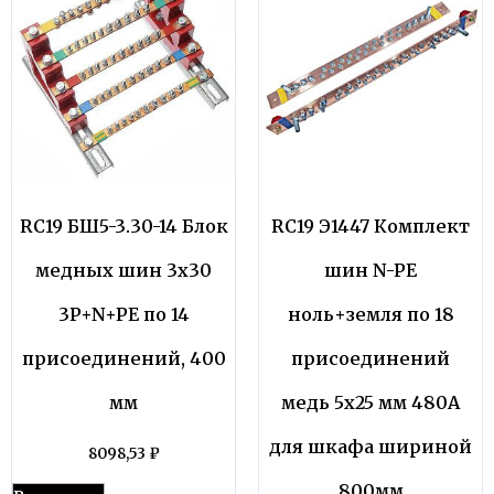
RC19 БШ5-3.30-14 Блок
RC19 Э1447 Комплект
медных шин 3х30
шин N-PE
3P+N+PE по 14
ноль+земля по 18
присоединений, 400
присоединений
мм
медь 5х25 мм 480А
для шкафа шириной
8098,53
₽
800мм