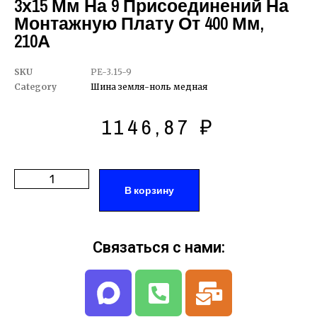
3х15 Мм На 9 Присоединений На
Монтажную Плату От 400 Мм,
210А
SKU
PE-3.15-9
Category
Шина земля-ноль медная
1146,87
₽
В корзину
Связаться с нами: