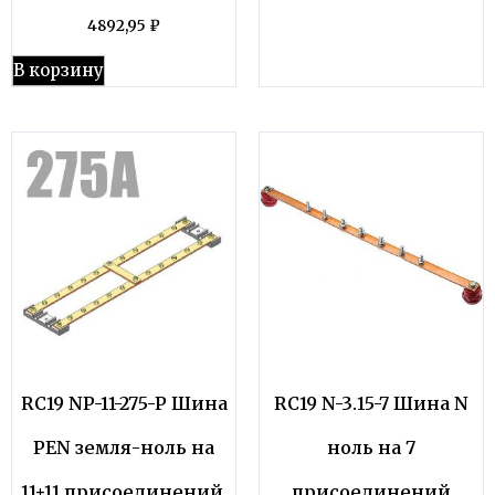
4892,95
₽
В корзину
RC19 NP-11-275-P Шина
RC19 N-3.15-7 Шина N
PEN земля-ноль на
ноль на 7
11+11 присоединений,
присоединений