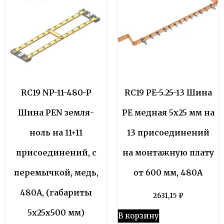
RC19 NP-11-480-P
RC19 PE-5.25-13 Шина
Шина PEN земля-
PE медная 5х25 мм на
ноль на 11+11
13 присоединений
присоединений, с
на монтажную плату
перемычкой, медь,
от 600 мм, 480А
480А, (габариты
2631,15
₽
5х25х500 мм)
В корзину