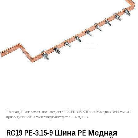
Главная
/
Шина земля-ноль медная
/ RC19 PE-3.15-9 Шина PE медная 3х15 мм на 9
присоединений на монтажную плату от 400 мм, 210А
RC19 PE-3.15-9 Шина PE Медная