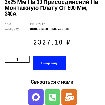
3х25 Мм На 19 Присоединений На
Монтажную Плату От 500 Мм,
340А
SKU
PE-3.25-19
Category
Шина земля-ноль медная
2327,10
₽
В корзину
Связаться с нами: