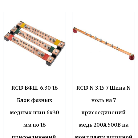
RC19 БФШ-6.30-18
RC19 N-3.15-7 Шина N
Блок фазных
ноль на 7
медных шин 6х30
присоединений
мм по 18
медь 200А 500В на
присоединений,
монт.плату шириной