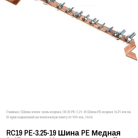
Главная
/
Шина земля-ноль медная
/ RC19 PE-3.25-19 Шина PE медная 3х25 мм на
19 присоединений на монтажную плату от 500 мм, 340А
RC19 PE-3.25-19 Шина PE Медная