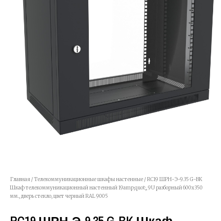
Главная
/
Телекоммуникационные шкафы настенные
/ RC19 ШРН-Э-9.35 G-BK
Шкаф телекоммуникационный настенный 19amp;quot;, 9U разборный 600х350
мм., дверь стекло, цвет черный RAL 9005