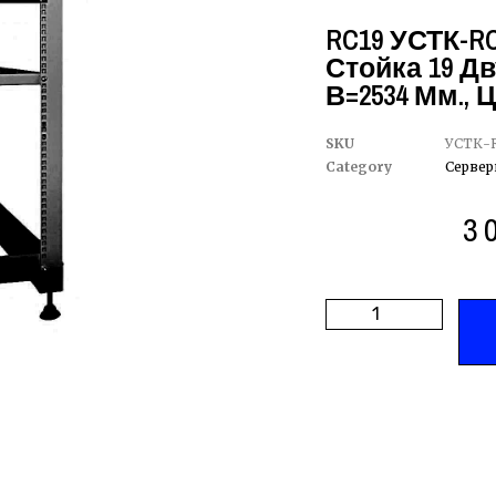
RC19 УСТК-RC
Стойка 19 Дв
В=2534 Мм., 
SKU
УСТК-R
Category
Сервер
3