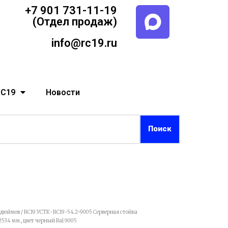
+7 901 731-11-19
(Отдел продаж)
info@rc19.ru
RC19
Новости
9 дюймов
/ RC19 УСТК-RC19-54.2-9005 Серверная стойка
534 мм., цвет черный Ral 9005