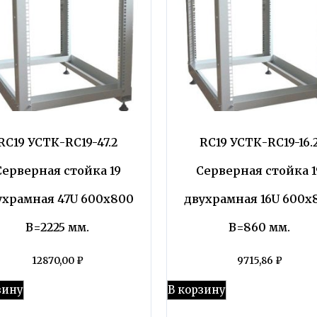
RC19 УСТК-RC19-47.2
RC19 УСТК-RC19-16.
Серверная стойка 19
Серверная стойка 1
ухрамная 47U 600х800
двухрамная 16U 600х
В=2225 мм.
В=860 мм.
12870,00
₽
9715,86
₽
зину
В корзину