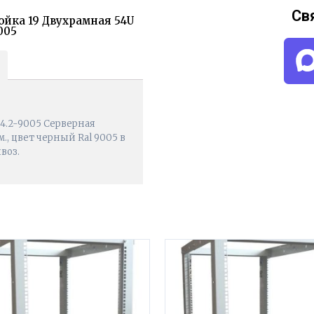
Св
ойка 19 Двухрамная 54U
005
4.2-9005 Серверная
., цвет черный Ral 9005 в
воз.