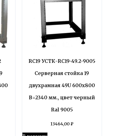
2
RC19 УСТК-RC19-49.2-9005
9
Серверная стойка 19
800
двухрамная 49U 600х800
В=2340 мм., цвет черный
Ral 9005
13464,00
₽