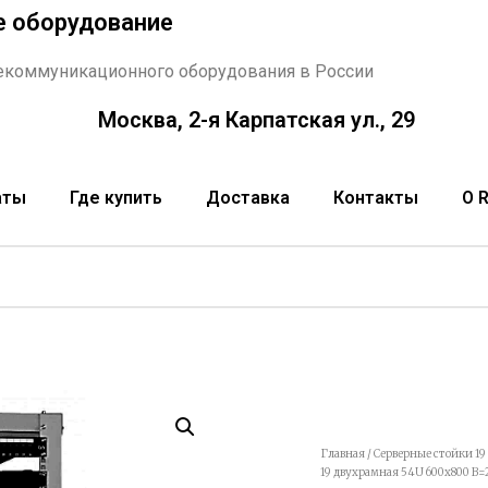
е оборудование
екоммуникационного оборудования в России
Москва, 2-я Карпатская ул., 29
аты
Где купить
Доставка
Контакты
О 
Главная
/
Серверные стойки 1
19 двухрамная 54U 600х800 В=2