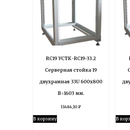
RC19 УСТК-RC19-33.2
Серверная стойка 19
двухрамная 33U 600х800
дв
В=1603 мм.
11484,10
₽
В корзину
В кор