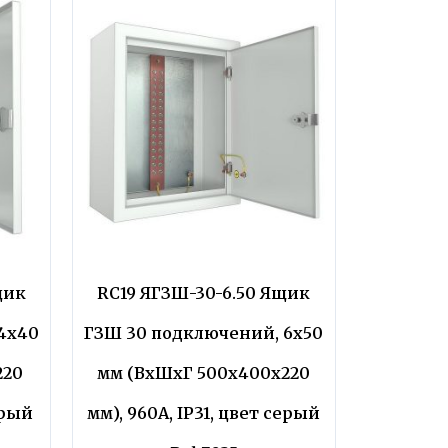
щик
RC19 ЯГЗШ-30-6.50 Ящик
4х40
ГЗШ 30 подключений, 6х50
220
мм (ВхШхГ 500х400х220
ерый
мм), 960А, IP31, цвет серый