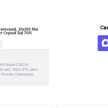
Св
лючений, 10х100 Мм
ет Серый Ral 7035
.100 Ящик ГЗШ 20
мм), 2310А, IP31, цвет
и России. Самовывоз.