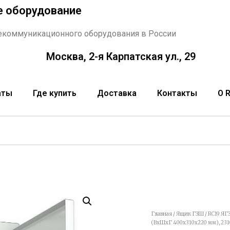
е оборудование
екоммуникационного оборудования в России
Москва, 2-я Карпатская ул., 29
аты
Где купить
Доставка
Контакты
О 
Главная
/
Ящик ГЗШ
/ RC19 ЯГ
(ВхШхГ 400х310х220 мм), 2310А