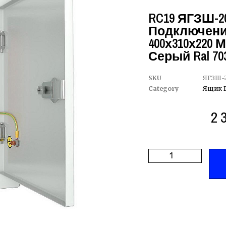
RC19 ЯГЗШ-20
Подключений
400х310х220 М
Серый Ral 70
SKU
ЯГЗШ-2
Category
Ящик 
2