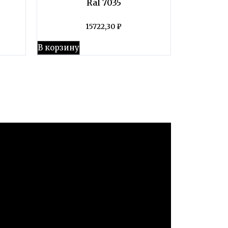
Ral 7035
15722,30
₽
В корзину