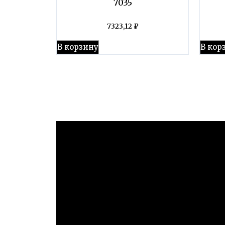
7035
7323,12
₽
В корзину
В кор