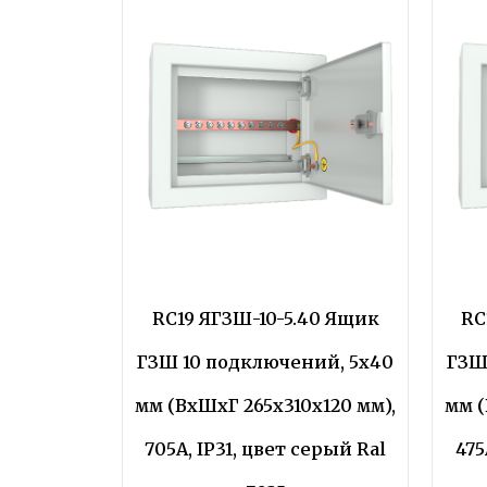
RC19 ЯГЗШ-10-5.40 Ящик
RC
ГЗШ 10 подключений, 5х40
ГЗШ
мм (ВхШхГ 265х310х120 мм),
мм (
705А, IP31, цвет серый Ral
475