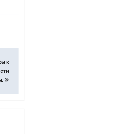
ры к
ости
ы.