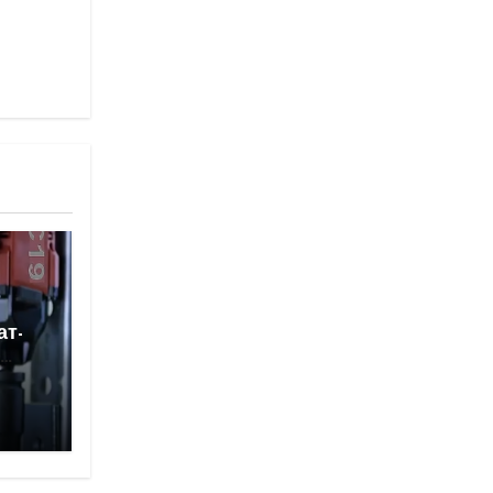
ат-
ы.