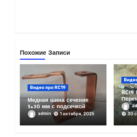
Похожие Записи
Видео
Видео про RC19
RC19 
Пере
Медная шина сечение
черна
a
5×30 мм с подсечкой
длина
admin
1 октября, 2025
30 
отвер
мм